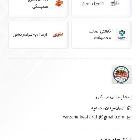
تخفیف های
تحویل سریع
همیشگی
گارانتی اصالت
ارسال به سراسر کشور
محصولات
اینجا پیداش می کنی
تهران میدان محمدیه
farzane.besharati@gmail.com