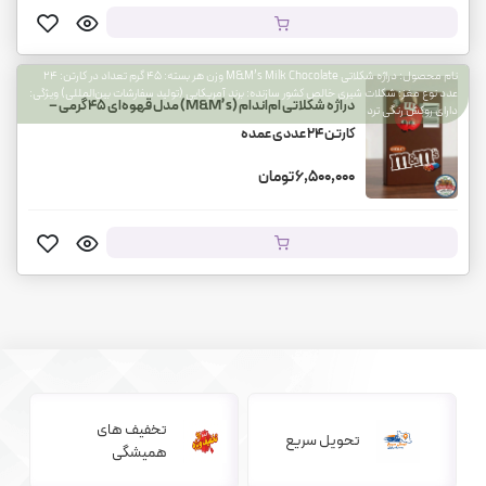
نام محصول: دراژه شکلاتی M&M’s Milk Chocolate وزن هر بسته: ۴۵ گرم تعداد در کارتن: ۲۴
عدد نوع مغز: شکلات شیری خالص کشور سازنده: برند آمریکایی (تولید سفارشات بین‌المللی) ویژگی:
دراژه شکلاتی ام‌اندام (M&M’s) مدل قهوه‌ای ۴۵ گرمی –
دارای روکش رنگی ترد
کارتن ۲۴ عددی عمده
6,500,000 تومان
تخفیف های
تحویل سریع
همیشگی