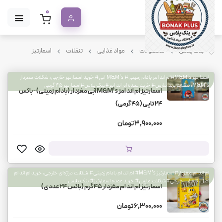
0
بنک پلاس
محصولات
مواد غذایی
تنقلات
اسمارتیز
اسمارتیز M&M’s#ام اند امز بادام زمینی# M&M’s آبی# خرید اسمارتیز خارجی، شکلات مغزدار
M&M’s، تنقلات برند مارس# خرید عمده ام اند امز#بنک پلاس#اسمارتیز ۴۵ گرمی
اسمارتیز ام اند امز M&M’s آبی مغزدار (بادام زمینی) - باکس
۲۴ تایی (۴۵ گرمی)
3,900,000 تومان
ام اند ام مغزدار# اسمارتیز M&M’s# ام اند ام بادام زمینی# شکلات دراژه‌ای خارجی، خرید ام اند ام
اصل، تنقلات خارجی#شکلات مارس# خرید عمده اسمارتیز# بنک پلاس
اسمارتیز ام اند ام مغزدار ۴۵ گرم (باکس ۲۴ عددی)
6,300,000 تومان