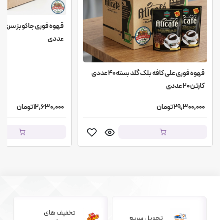
عددی
قهوه فوری علی کافه بلک گلد بسته ۴۰ عددی
کارتن ۲۰ عددی
29,300,000 تومان
12,630,000 تومان
تخفیف های
تحویل سریع