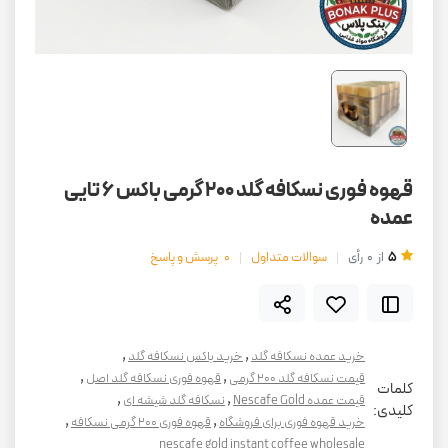
قهوه فوری نسکافه گلد 200 گرمی باکس 6 تایی
عمده
5
از
0
رأی
سوالات متداول
0
پرسش و پاسخ
,
,
خرید عمده نسکافه گلد
خرید باکس نسکافه گلد
,
,
قیمت نسکافه گلد ۲۰۰ گرمی
قهوه فوری نسکافه گلد اصل
کلمات
,
,
قیمت عمده Nescafe Gold
نسکافه گلد شیشه ای
کلیدی:
,
,
خرید قهوه فوری برای فروشگاه
قهوه فوری ۲۰۰ گرمی نسکافه
nescafe gold instant coffee wholesale