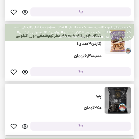
شکلات پذیرایی آزوریکا# خرید عمده شکلات فندقی #شکلات مغزدار کرم فندقی #پخش عمده
شکلات ۱ کیلویی# قیمت شکلات آزوریکا کارتن ۴ عددی# بهترین شکلات پذیرایی بازار تامین#
شکلات آزوریکا (Azorica) با مغز کرم فندقی - وزن ۱ کیلویی
شکلات برای کافی‌شاپ# Azorica Chocolate Wholesale
(کارتن ۴ عددی)
6,400,000 تومان
پپ
250 تومان