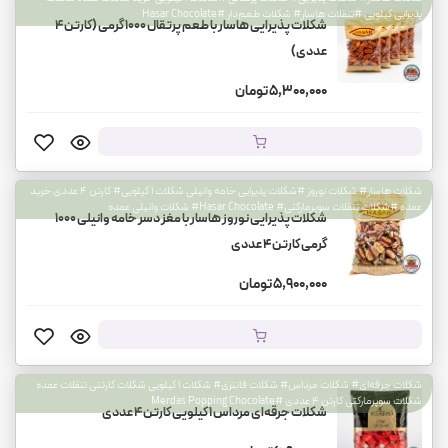
پذیرایی کیلویی #تنقلات هاسار# شکلات طعم‌دار #Hasar Chocolate
شکلات پذیرایی هاسار با طعم پرتقال ۱۰۰۰ گرمی (کارتن ۴
عددی)
5,300,000 تومان
شکلات هاسار# شکلات نوروز #شکلات پذیرایی خامه وانیلی شکلات ۱ کیلویی# کارتن ۴ عددی خرید
عمده #شکلات تنقلات سوپرمارکتی# Hasar Chocolate# شکلات وانیلی عمده
شکلات پذیرایی نوروز هاسار با مغز دسر خامه وانیلی ۱۰۰۰
گرمی کارتن 4 عددی
5,900,000 تومان
شکلات جرقه‌ای# شکلات مرداس# شکلات فانتزی# شکلات 1 کیلویی شکلات کارتنی تنقلات عمده
شکلات سوپرمارکتی کارتن 4 عددی #Merdas Popping Chocolate
شکلات جرقه‌ای مرداس 1 کیلویی کارتن 4 عددی