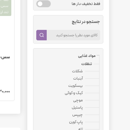
فقط تخفیف دار ها
سس ت
تند ار
جستجو در نتایج
مواد غذایی
سس سید داود 
تنقلات
شکلات
آبنبات
بیسکویت
1,830,000 
کیک و کوکی
موچی
پاستیل
چیپس
پاپ کورن
ژله