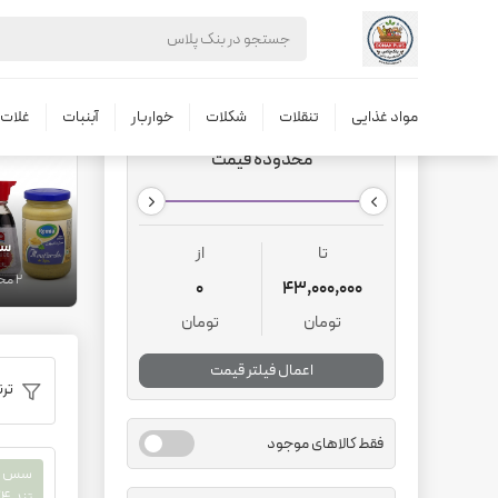
بنک پلاس
مواد غذایی
تنقلات
شکلات
خواربار
آبنبات
غلات ب
محدوده قیمت
س
تا
از
2 محصول
0
43,000,000
تومان
تومان
اعمال فیلتر قیمت
تر
فقط کالاهای موجود
سس تن