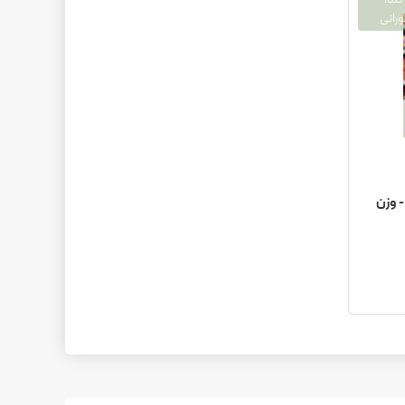
 دیژون رمیا (Remia) - وزن