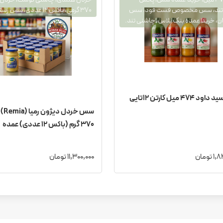
ند، سس مخصوص فست فود، سس
۳۷۰ گرمی، باکس ۱۲ عددی، سس رستورانی
زان، خرید عمده بنک پلاس، چاشنی تند.
474 میل کارتن 12تایی
سس خردل
۳۷۰ گرم (باکس ۱۲ عددی) عمده
تومان
11,300,000 تومان