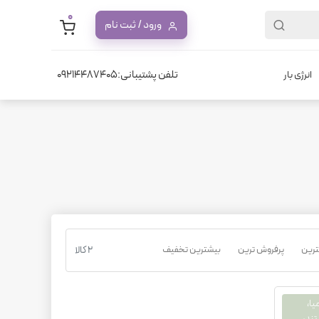
0
ورود / ثبت نام
تلفن پشتیبانی:09214487405
انرژی بار
نترین
پرفروش ترین
بیشترین تخفیف
2 کالا
 دیژون، Remia، رمیا،
ند،