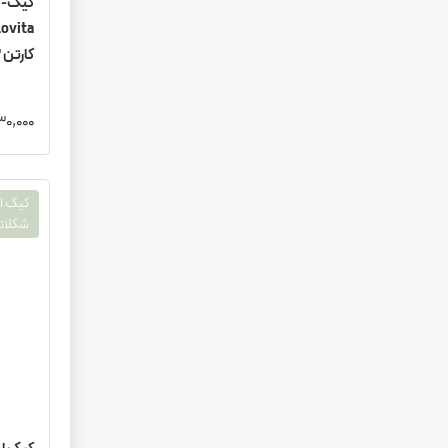
آبجو
انرژی زا
کارتن ۱۲ تایی
آبمیوه
چاشنی و مواد افزودنی
3,530,000
سس
ادویه
خواربار
ماکارونی و نودل و پاستا
ترشی
شکلاتی، ۵۵ گرم، میان‌وعده،
روغن
نمک
قارچ
عسل
زیتون
آرد
خیار شور
کنسرو و غذای آماده