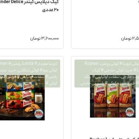
۲۰ عددی
تومان
3,600,000 تومان
کیک کوکی لاویتا# کوکی روشن، Roshen
Lovita# خرید کوکی خارجی# کیک
کوکی نرم# کوکی شکلاتی، خرید عمده
یت خارجی، تنقلات اوکراینی# بنک
پلاس# تنقلات اوکراینی# پخش عمد
 خرید عمده کوکی# شیرینی خارجی.
کوکی#