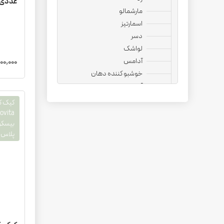
عددی
مارشمالو
اسمارتیز
دسر
لواشک
آدامس
2,500,000 
خوشبو کننده دهان
آجیل
نوشیدنی
قهوه فوری
بیسکو
کپسول قهوه
پلاس#
کافی میت
هات چاکلت
دمنوش
دانه قهوه
کاپوچینو
چای ماسالا
چای کرک
کافی میکس