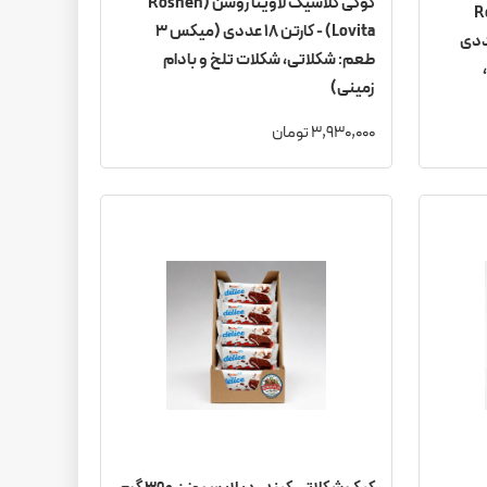
کوکی کلاسیک لاویتا روشن (Roshen
(Roshen
Lovita) - کارتن ۱۸ عددی (میکس ۳
Lovit) - کارتن ۱۸ عددی
طعم: شکلاتی، شکلات تلخ و بادام
زمینی)
3,930,000 تومان