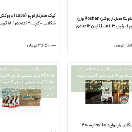
کیک مغزدار لوپو (Lupo) با روک
کوکی لاویتا مغزدار روشن Roshen وزن
شکلاتی - کارتن ۱۲ عددی ۱۸۴ گرمی
 تومان
3,450,000 تومان
کیک شکلاتی اینوایت#کیک Invite# کیک
کیک کیندر
شکلاتی خارجی# خرید کیک ۱۲ عددی، کیک
Delice# کیک شکلاتی خارجی# کیک
کلاتی# کیک میان وعده# پخش
اصل# کیک پذیرایی خارجی# خرید ک
کیک# تنقلات ترکیه‌ای# بنک پلاس
کیندر# کیک شکلاتی 
میان‌وعده خارجی# بنک پلاس
کیک شکلاتی اینوایت Invite بسته ۱۲