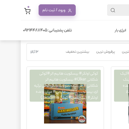
0
ورود / ثبت نام
تلفن پشتیبانی:09214487405
انرژی بار
نترین
پرفروش ترین
بیشترین تخفیف
12 کالا
کیک#کیک
کوکی اولکر# بیسکویت هانیم الر#کوکی
بنک
شکلاتی Ülker# بیسکویت هانیم الر
عده
شکلاتی# خرید محصولات اولکر، کوکی ترکیه
ا
ای، بیسکویت شکلاتی خارجی# میان وعده
اولکر# بنک پلاس# کوکی Çokodamla