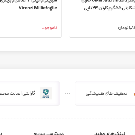
کیک اولکر Ulker 8KEK muzlu حاوی
شیرینی وانیلی 24عددی ویچنزی
گرم کارتن 24 تایی
Vicenzi Milliefoglie
تومان
ناموجود
تخفیف های همیشگی
گارانتی اصالت محص
لینک‌های مفید
دسترسی سریع
دس