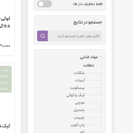
فقط تخفیف دار ها
جستجو در نتایج
۱۶۸ گرم (ترکیب ۳ طعم) کارتن 12 عددی
2,530,000
مواد غذایی
تنقلات
شکلات
آبنبات
نرم ش
بیسکویت
عمده 
کیک و کوکی
موچی
پاستیل
چیپس
پاپ کورن
ژله