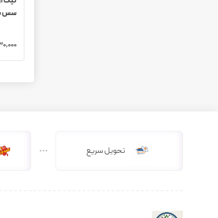
تن ماهی
سوپ
سس شکلاتی 55 
غلات بار
کورن فلکس
1,830,000 
انرژی بار
پروتئین بار
عمده
قرص شیرین کننده
غلات
آرایشی و بهداشتی
خمیر دندان
خوشبو کننده لباس
تحویل سریع
شوینده ظرفشویی
شوینده لباس
شامپو
اسپری پاک کننده
صابون
نرم کننده مو