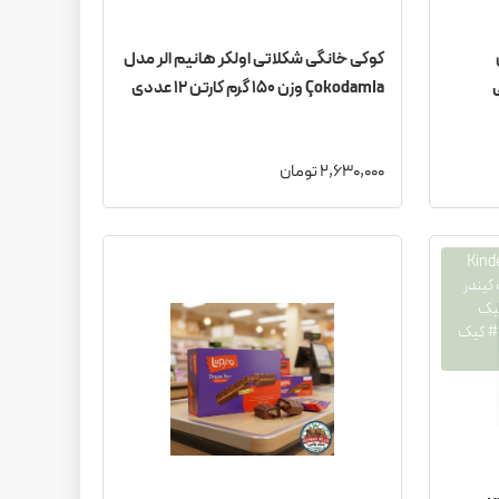
ش
کوکی خانگی شکلاتی اولکر هانیم الر مدل
Çokodamla وزن ۱۵۰ گرم کارتن 12 عددی
2,630,000 تومان
# کیک دیلایس کیندر# Kinder
 کیندر
یک
کیندر ۲۰ عددی# کیک