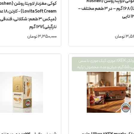
کیک-کوکی لاویتا روشن (Roshen
کوکی مغزدار لاویتا روشن 
Lovita) ۱۶۸ گرم – در ۳ طعم مختلف –
a Soft Cream
(میکس ۳ طعم: شکلاتی، فندقی،
نارگیلی)127 گرم
 تومان
3,350,000 تومان
کیک اولکر، 8KEK موزی، کیک موزی با سس
 محصول ترکیه