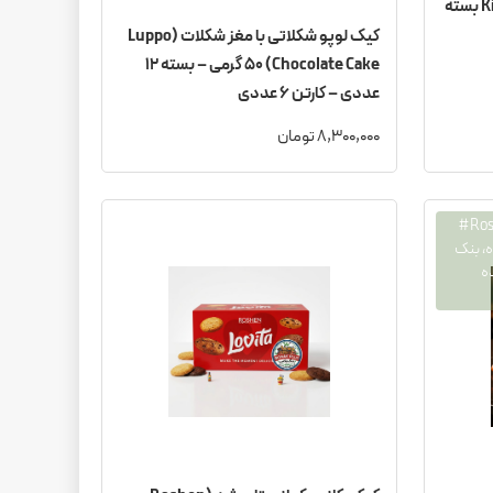
کیک دیلایس کیندر Kinder Delice بسته
کیک لوپو شکلاتی با مغز شکلات (Luppo
Chocolate Cake) 50 گرمی – بسته 12
عددی – کارتن 6 عددی
8,300,000 تومان
لاویتا مغزدار# Lovita، روشن# Roshen#
، بنک
ه