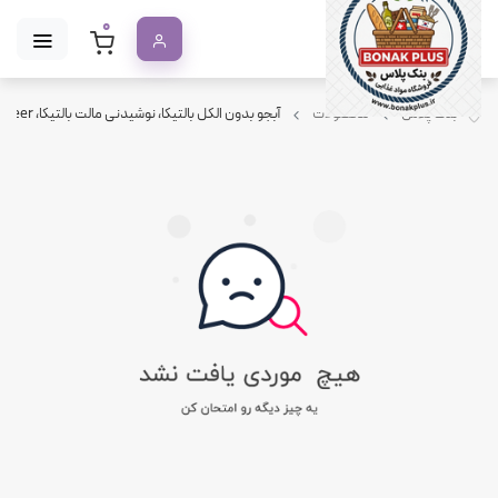
0
بنک پلاس
محصولات
آبجو بدون الکل بالتیکا، نوشیدنی مالت بالتیکا، baltika non alcoholic beer، خرید آبجو بدون الکل، نوشیدنی مالت baltika، آبجو بدون الکل خارجی، baltika beer