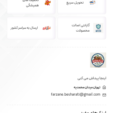
تخفیف های
تحویل سریع
همیشگی
گارانتی اصالت
ارسال به سراسر کشور
محصولات
اینجا پیداش می کنی
تهران میدان محمدیه
farzane.besharati@gmail.com