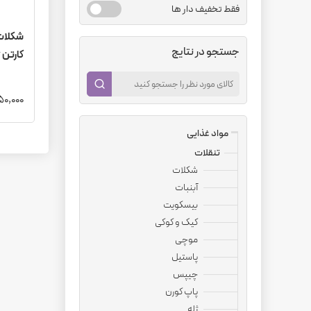
فقط تخفیف دار ها
جستجو در نتایج
کارتن 6 تایی عمده
7,450,000
مواد غذایی
تنقلات
شکلات
آبنبات
بیسکویت
کیک و کوکی
موچی
پاستیل
چیپس
پاپ کورن
ژله