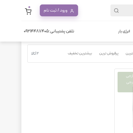
0
ورود / ثبت نام
تلفن پشتیبانی:09214487405
انرژی بار
نترین
پرفروش ترین
بیشترین تخفیف
2 کالا
ارجی
رجی