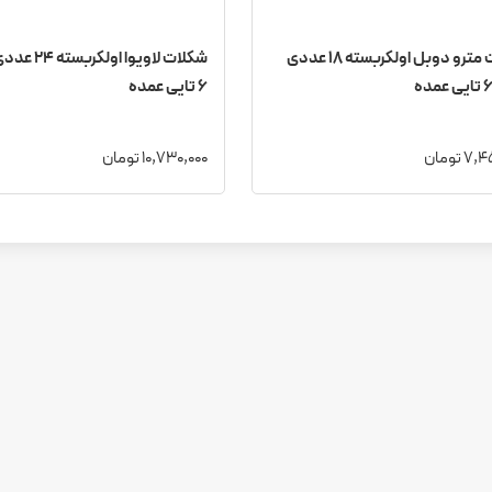
شکلات مترو دوبل اولکربسته 18 عددی
شکلات لاویوا اول
6 تایی عمده
 تومان
10,730,000 تومان