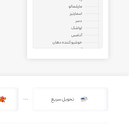
مارشمالو
اسمارتیز
دسر
لواشک
آدامس
خوشبو کننده دهان
آجیل
نوشیدنی
قهوه فوری
کپسول قهوه
کافی میت
هات چاکلت
دمنوش
تحویل سریع
دانه قهوه
کاپوچینو
چای ماسالا
چای کرک
کافی میکس