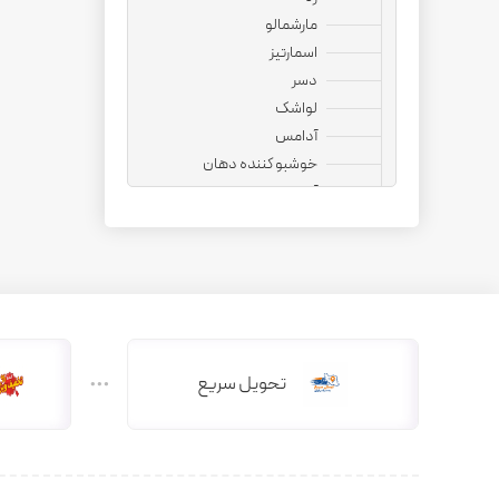
مارشمالو
اسمارتیز
دسر
لواشک
آدامس
خوشبو کننده دهان
آجیل
نوشیدنی
قهوه فوری
کپسول قهوه
کافی میت
هات چاکلت
دمنوش
تحویل سریع
دانه قهوه
کاپوچینو
چای ماسالا
چای کرک
کافی میکس