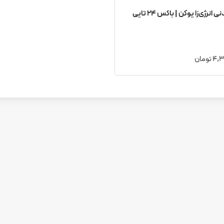
نوشیدنی انرژی‌زا یوکن | باکس ۲۴ تایی
 تومان