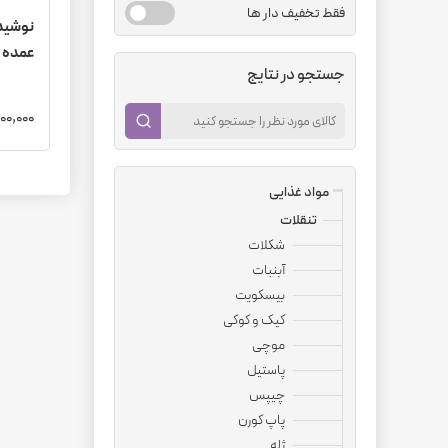
فقط تخفیف دار ها
عمده
جستجو در نتایج
4,300,000
مواد غذایی
تنقلات
شکلات
آبنبات
بیسکویت
کیک و کوکی
موچی
پاستیل
چیپس
پاپ کورن
ژله