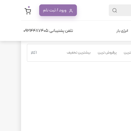
0
ورود / ثبت نام
تلفن پشتیبانی:09214487405
انرژی بار
نترین
پرفروش ترین
بیشترین تخفیف
1 کالا