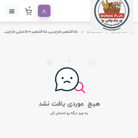
0
بنک پلاس
محصولات
ماءالشعیر مارچینی، ماءالشعیر ۵۰۰ میلی مارچینی، Marchini malt beverage، خرید عمده ماءالشعیر، پخش ماءالشعیر مارچینی، نوشیدنی مالت گازدار، باکس ۶ عددی ماءالشعیر