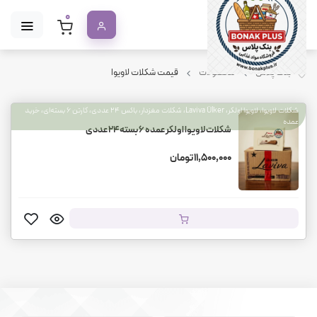
0
بنک پلاس
محصولات
قیمت شکلات لاویوا
شکلات لاویوا، لاویوا اولکر، Laviva Ülker، شکلات مغزدار، باکس ۲۴ عددی، کارتن ۶ بسته‌ای، خرید
عمده
شکلات لاویوا اولکر عمده ۶ بسته ۲۴ عددی
11,500,000 تومان