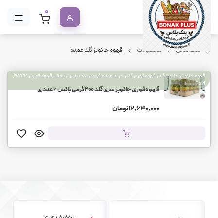
0
بنک پلاس
محصولات
قهوه جاکوبز گلد عمده
قهوه جاکوبز, جاکوبز گلد, قهوه فوری گلد, خرید عمده قهوه, بنک پلاس, پخش قهوه فوری, Jacobs
Gold
قهوه فوری جاکوبز سری گلد 200 گرمی باکس 6 عددی
12,630,000 تومان
تخفیف های