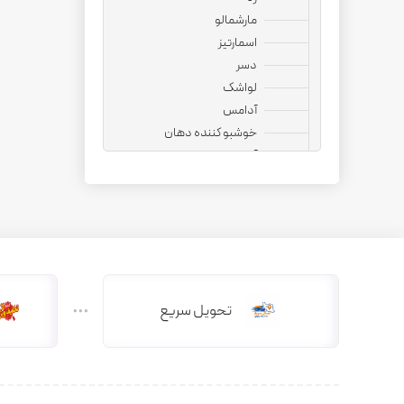
مارشمالو
اسمارتیز
دسر
لواشک
آدامس
خوشبو کننده دهان
آجیل
نوشیدنی
قهوه فوری
کپسول قهوه
کافی میت
هات چاکلت
دمنوش
تحویل سریع
دانه قهوه
کاپوچینو
چای ماسالا
چای کرک
کافی میکس