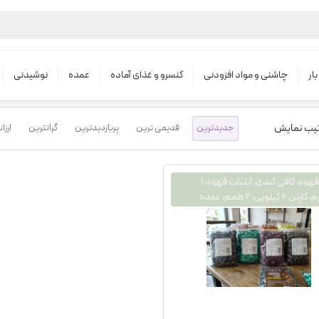
محصولات
قرص قهوه در ۶ طعم
ار
چاشنی و مواد افزودنی
کنسرو و غذای آماده
عمده
نوشیدنی
تیب نمایش
جدیدترین
قدیمی ترین
پربازدیدترین
گرانترین
ارزا
قرص قهوه، کافی کندی، آبنبات قهوه، ۱
۶ کیلویی، ۶ طعم، عمده