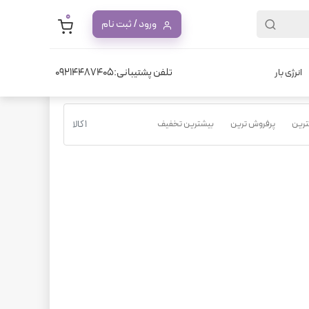
0
ورود / ثبت نام
تلفن پشتیبانی:09214487405
انرژی بار
نترین
پرفروش ترین
بیشترین تخفیف
1 کالا