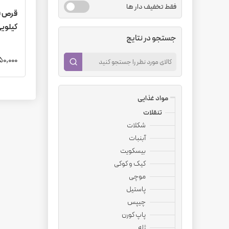
فقط تخفیف دار ها
کیلویی در
جستجو در نتایج
7,250,000
مواد غذایی
تنقلات
شکلات
آبنبات
بیسکویت
کیک و کوکی
موچی
پاستیل
چیپس
پاپ کورن
ژله