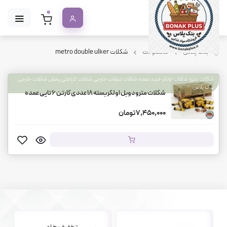
0
بنک پلاس
محصولات
شکلات metro double ulker
شکلات مترو شکلات اولکر خرید عمده شکلات تنقلات خارجی شکلات کاراملی پخش شکلات خارجی
بنک پلاس
شکلات مترو دوبل اولکربسته 18 عددی کارتن 6 تایی عمده
7,450,000 تومان