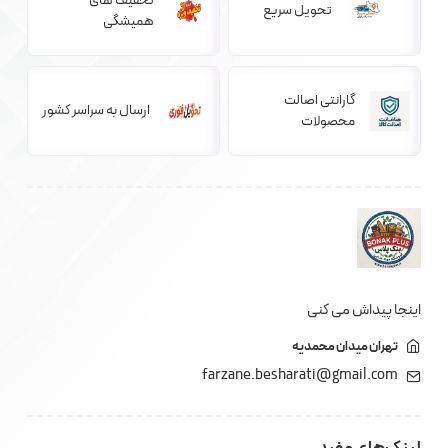
تخفیف های
تحویل سریع
همیشگی
گارانتی اصالت
ارسال به سراسر کشور
محصولات
اینجا پیداش می کنی
تهران میدان محمدیه
farzane.besharati@gmail.com