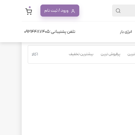
0
ورود / ثبت نام
تلفن پشتیبانی:09214487405
انرژی بار
نترین
پرفروش ترین
بیشترین تخفیف
1 کالا