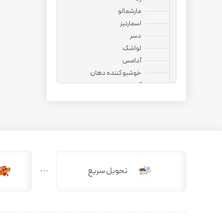
مارشمالو
اسمارتیز
دسر
لواشک
آدامس
خوشبو کننده دهان
آجیل
نوشیدنی
قهوه فوری
کپسول قهوه
کافی میت
هات چاکلت
دمنوش
تحویل سریع
دانه قهوه
کاپوچینو
چای ماسالا
چای کرک
کافی میکس