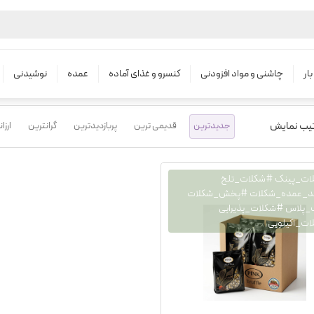
محصولات
شکلات ۱ کیلویی پینک
ار
چاشنی و مواد افزودنی
کنسرو و غذای آماده
عمده
نوشیدنی
تیب نمایش
جدیدترین
قدیمی ترین
پربازدیدترین
گرانترین
ارزا
ات_پینک #شکلات_تلخ
د_عمده_شکلات #پخش_شکلات
پلاس #شکلات_پذیرایی
کیلویی