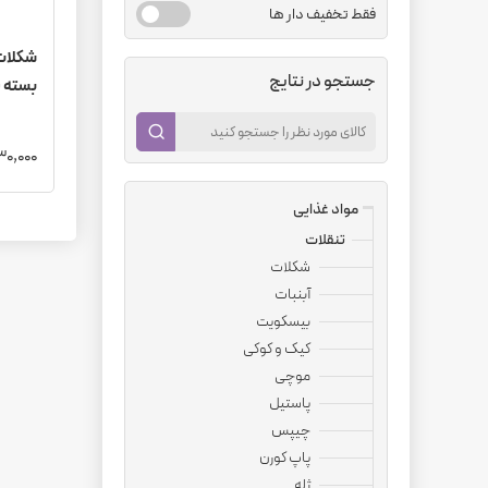
فقط تخفیف دار ها
شکلات 
جستجو در نتایج
بسته یک
8,430,000
مواد غذایی
تنقلات
شکلات
آبنبات
بیسکویت
کیک و کوکی
موچی
پاستیل
چیپس
پاپ کورن
ژله