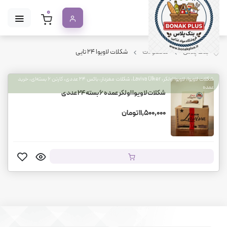
0
بنک پلاس
محصولات
شکلات لاویوا ۲۴ تایی
شکلات لاویوا، لاویوا اولکر، Laviva Ülker، شکلات مغزدار، باکس ۲۴ عددی، کارتن ۶ بسته‌ای، خرید
عمده
شکلات لاویوا اولکر عمده ۶ بسته ۲۴ عددی
11,500,000 تومان