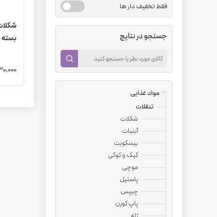
فقط تخفیف دار ها
شکلات 
جستجو در نتایج
بسته یک
8,430,000
مواد غذایی
تنقلات
شکلات
آبنبات
بیسکویت
کیک و کوکی
موچی
پاستیل
چیپس
پاپ کورن
ژله