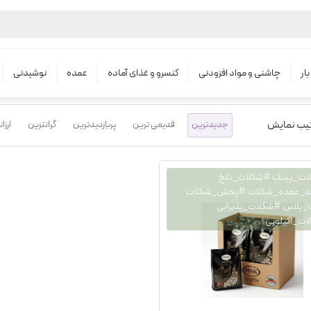
محصولات
خرید عمده مواد غذایی
ار
چاشنی و مواد افزودنی
کنسرو و غذای آماده
عمده
نوشیدنی
تیب نمایش
جدیدترین
قدیمی ترین
پربازدیدترین
گرانترین
ارزا
ات_پینک #شکلات_تلخ
د_عمده_شکلات #پخش_شکلات
پلاس #شکلات_پذیرایی
کیلویی