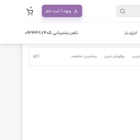
0
ورود / ثبت نام
تلفن پشتیبانی:09214487405
انرژی بار
نترین
پرفروش ترین
بیشترین تخفیف
1 کالا