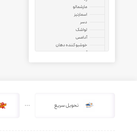
مارشمالو
اسمارتیز
دسر
لواشک
آدامس
خوشبو کننده دهان
آجیل
نوشیدنی
قهوه فوری
کپسول قهوه
کافی میت
هات چاکلت
دمنوش
تحویل سریع
دانه قهوه
کاپوچینو
چای ماسالا
چای کرک
کافی میکس