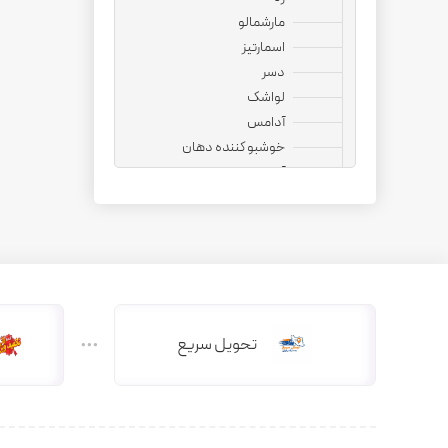
مارشمالو
اسمارتیز
دسر
لواشک
آدامس
خوشبو کننده دهان
آجیل
نوشیدنی
قهوه فوری
کپسول قهوه
کافی میت
هات چاکلت
دمنوش
تحویل سریع
دانه قهوه
کاپوچینو
چای ماسالا
چای کرک
کافی میکس