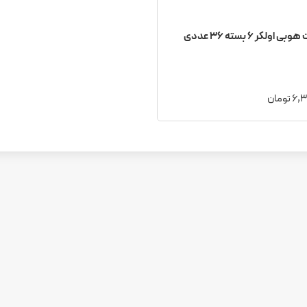
شکلات هوبی اولکر 6 بسته 36 عددی
تومان