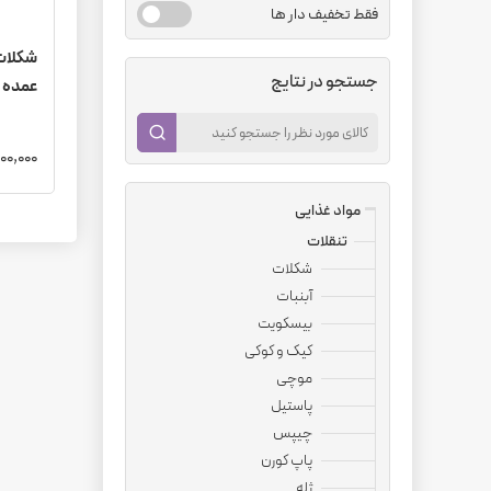
فقط تخفیف دار ها
جستجو در نتایج
عمده
6,300,000 
مواد غذایی
تنقلات
شکلات
آبنبات
بیسکویت
کیک و کوکی
موچی
پاستیل
چیپس
پاپ کورن
ژله