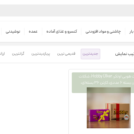
محصولات
خرید عمده شکلات هوبی
ار
چاشنی و مواد افزودنی
کنسرو و غذای آماده
عمده
نوشیدنی
تیب نمایش
جدیدترین
قدیمی ترین
پربازدیدترین
گرانترین
ارزا
شکلات هوبی اولکر، Hobby Ülker، شکلات
مغزدار، بسته ۶ عددی، کارتن ۳۶ بسته‌ای،