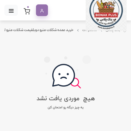
0
بنک پلاس
محصولات
خرید عمده شکلات مترو دوبلقیمت شکلات مترو اولکرپخش شکلات اولکرشکلات metro double ulkerخرید کارتن شکلات متروشکلات خارجی عمدهش