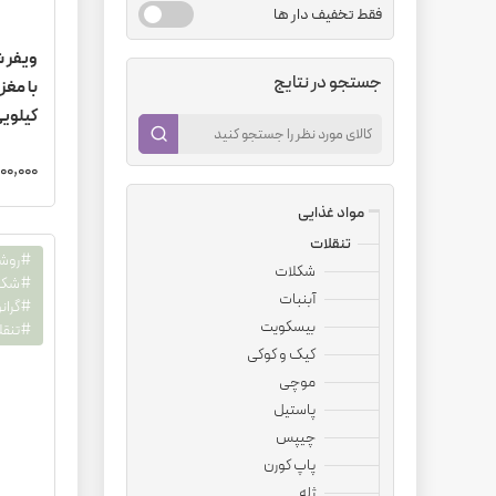
فقط تخفیف دار ها
جستجو در نتایج
کیلوی
7,500,000
مواد غذایی
تنقلات
شکلات
#شکل
آبنبات
#گران
بیسکویت
#تنقل
کیک و کوکی
موچی
پاستیل
چیپس
پاپ کورن
ژله