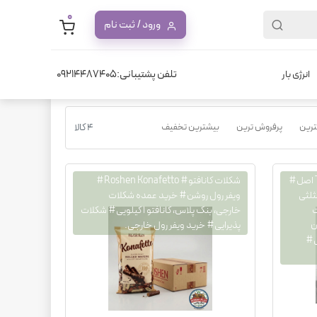
0
ورود / ثبت نام
تلفن پشتیبانی:09214487405
انرژی بار
نترین
پرفروش ترین
بیشترین تخفیف
4 کالا
شکلات تابلرون# شکلات Toblerone اصل#
شکلات کانافتو# Roshen Konafetto#
ثلثی
ویفر رول روشن# خرید عمده شکلات
ت
خارجی، بنک پلاس، کانافتو ۱ کیلویی# شکلات
ن
پذیرایی# خرید ویفر رول خارجی.
سوئیسی#