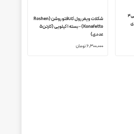
شکلات تابلرون (Toblerone) اصلی4
شکلات ویفر رول کانافتو روشن (Roshen
Konafetto) - بسته ۱ کیلویی (کارتن5
عددی)
6,300,000 تومان