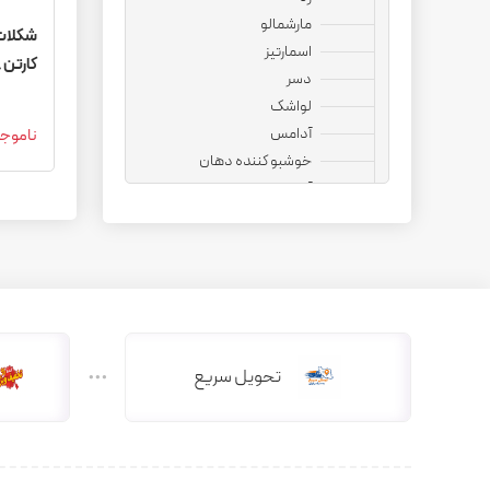
مارشمالو
شکلات 
اسمارتیز
کارتن 8 عددی( عمده)
دسر
لواشک
آدامس
ناموج
خوشبو کننده دهان
آجیل
نوشیدنی
قهوه فوری
کپسول قهوه
کافی میت
هات چاکلت
دمنوش
تحویل سریع
دانه قهوه
کاپوچینو
چای ماسالا
چای کرک
کافی میکس