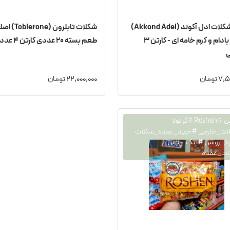
ویفر شکلات ادل آکوند (Akkond Adel)
با مغز بادام و کرم خامه ای - کارتن ۳
طعم بسته ۲۰ عددی کارتن ۴ عددی
ی
 تومان
22,000,000 تومان
#روشن #Roshen #گرانولا
ات_خارجی #خرید_عمده_شکلات
ولا_روشن #بنک_پلاس
ات_عمده