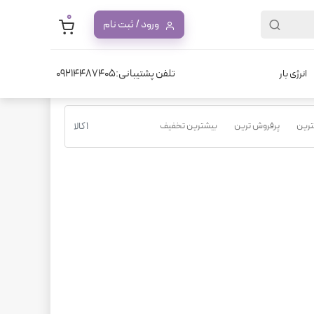
0
ورود / ثبت نام
تلفن پشتیبانی:09214487405
انرژی بار
نترین
پرفروش ترین
بیشترین تخفیف
1 کالا