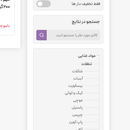
فقط تخفیف دار ها
200 گرمی - باکس 6 عددی عمده
جستجو در نتایج
ناموج
مواد غذایی
تنقلات
شکلات
آبنبات
بیسکویت
کیک و کوکی
موچی
پاستیل
چیپس
پاپ کورن
ژله