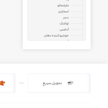
مارشمالو
اسمارتیز
دسر
لواشک
آدامس
خوشبو کننده دهان
آجیل
نوشیدنی
قهوه فوری
کپسول قهوه
کافی میت
هات چاکلت
دمنوش
تحویل سریع
دانه قهوه
کاپوچینو
چای ماسالا
چای کرک
کافی میکس