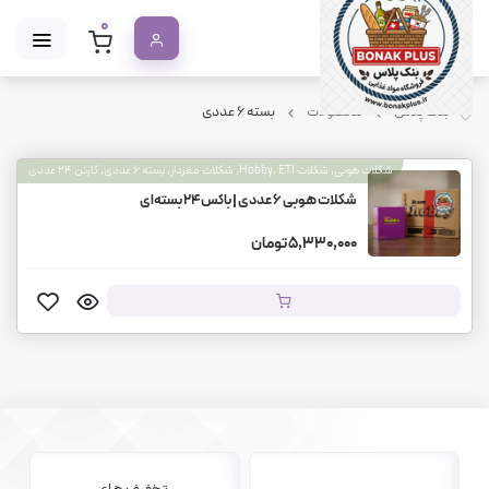
0
بنک پلاس
محصولات
بسته ۶ عددی
شکلات هوبی, شکلات Hobby, ETİ, شکلات مغزدار, بسته ۶ عددی, کارتن ۲۴ عددی
شکلات هوبی ۶ عددی | باکس ۲۴ بسته‌ای
5,330,000 تومان