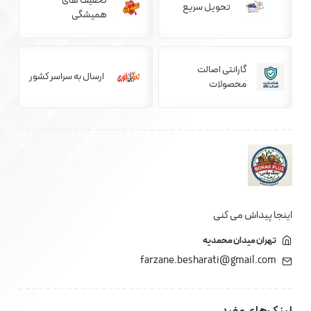
تخفیف های
تحویل سریع
همیشگی
گارانتی اصالت
ارسال به سراسر کشور
محصولات
اینجا پیداش می کنی
تهران میدان محمدیه
farzane.besharati@gmail.com