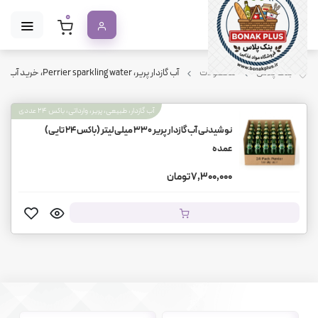
0
بنک پلاس
محصولات
آب گازدار پریر، Perrier sparkling water، خرید آب گازدار پریر، نوشیدنی بدون کالری، آب معدنی گازدار، باکس ۲۴ عددی پریر
آب گازدار، طبیعی، پریر، وارداتی، باکس ۲۴ عددی
نوشیدنی آب گازدار پریر ۳۳۰ میلی‌لیتر (باکس ۲۴ تایی)
عمده
7,300,000 تومان