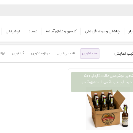
محصولات
آبجو
ار
چاشنی و مواد افزودنی
کنسرو و غذای آماده
عمده
نوشیدنی
تیب نمایش
جدیدترین
قدیمی ترین
پربازدیدترین
گرانترین
ارزا
ماءالشعیر، نوشیدنی مالت، گازدار، ۵۰۰
میلی‌لیتر، مارچینی، باکس ۶ عددی، آبجو