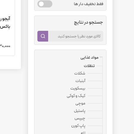
فقط تخفیف دار ها
جستجو در نتایج
باکس ۶ عددی (عمده
2,630,000
مواد غذایی
تنقلات
شکلات
آبنبات
بیسکویت
کیک و کوکی
موچی
پاستیل
چیپس
پاپ کورن
ژله