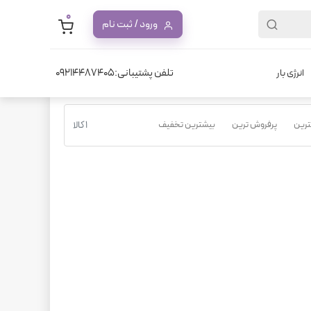
0
ورود / ثبت نام
تلفن پشتیبانی:09214487405
انرژی بار
نترین
پرفروش ترین
بیشترین تخفیف
1 کالا