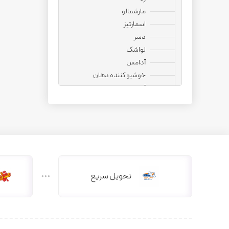
مارشمالو
اسمارتیز
دسر
لواشک
آدامس
خوشبو کننده دهان
آجیل
نوشیدنی
قهوه فوری
کپسول قهوه
کافی میت
هات چاکلت
دمنوش
تحویل سریع
دانه قهوه
کاپوچینو
چای ماسالا
چای کرک
کافی میکس