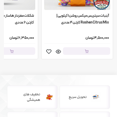
آبنبات سیتریس میکس روشن ۱ کیلویی |
Roshen Citrus Mix کارتن 4 عددی
کارتن 6 عددی
4,500,000 تومان
6,350,000 تومان
تخفیف های
تحویل سریع
همیشگی