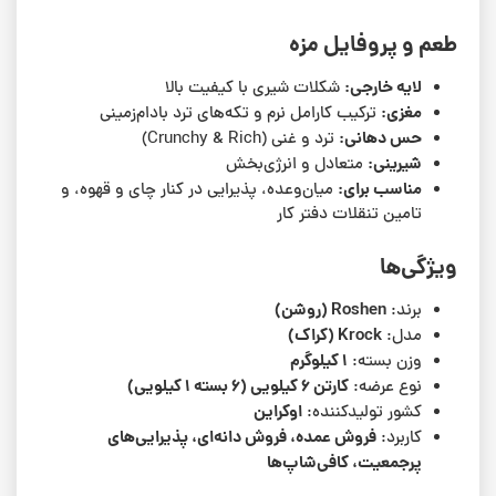
طعم و پروفایل مزه
لایه خارجی:
شکلات شیری با کیفیت بالا
مغزی:
ترکیب کارامل نرم و تکه‌های ترد بادام‌زمینی
حس دهانی:
ترد و غنی (Crunchy & Rich)
شیرینی:
متعادل و انرژی‌بخش
مناسب برای:
میان‌وعده، پذیرایی در کنار چای و قهوه، و
تامین تنقلات دفتر کار
ویژگی‌ها
Roshen (روشن)
برند:
Krock (کراک)
مدل:
۱ کیلوگرم
وزن بسته:
کارتن ۶ کیلویی (۶ بسته ۱ کیلویی)
نوع عرضه:
اوکراین
کشور تولیدکننده:
فروش عمده، فروش دانه‌ای، پذیرایی‌های
کاربرد:
پرجمعیت، کافی‌شاپ‌ها