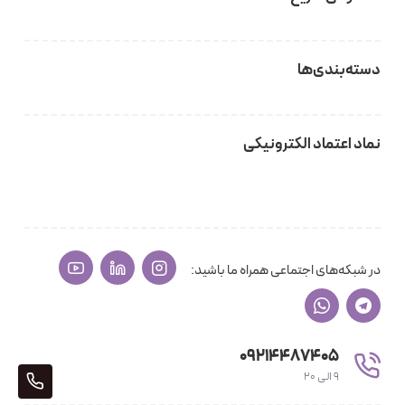
دسته‌بندی‌ها
نماد اعتماد الکترونیکی
در شبکه‌های اجتماعی همراه ما باشید:
09214487405
9 الی 20
405