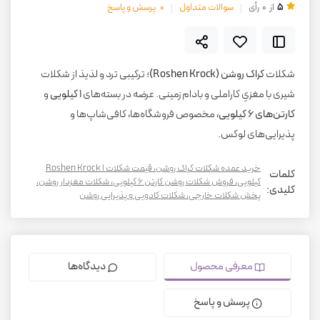
5
از
0
رأی
سوالات متداول
0
پرسش و پاسخ
شکلات
کراک روشن (Roshen Krock)
؛ ترکیبی ترد و لذیذ از شکلات
شیری با مغزیِ کاراملی و بادام‌زمینی. عرضه در بسته‌های
۱ کیلویی
و
کارتن‌های ۶ کیلویی
، مخصوص فروشگاه‌ها، کافی‌شاپ‌ها و
پذیرایی‌های لوکس.
خرید عمده شکلات کراک روشن، قیمت شکلات Roshen Krock ۱
کلمات
کیلویی، فروش شکلات روشن کارتن ۶ کیلویی، شکلات مغزدار روشن،
کلیدی:
پخش شکلات خارجی، شکلات کادویی و پذیرایی روشن
معرفی محصول
دیدگاه‌ها
پرسش و پاسخ