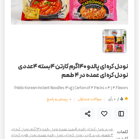
نودل کره ای پالدو 140گرم کارتن 4بسته 4عددی
نودل کره ای عمده در 4 طعم
Paldo Korean Instant Noodles 140g | Carton of 4 Packs × 4 | 4 Flavors
5
از
0
رأی
سوالات متداول
0
پرسش و پاسخ
خرید نودل کره ای پالدو، قیمت عمده نودل پالدو ۱۴۰ گرم، نودل کره ای
کلمات
۴ طعم، خرید کارتن نودل کره ای، نودل پالدو عمده، نودل فوری کره ای
کلیدی: