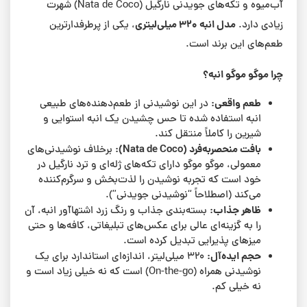
آب‌میوه و تکه‌های جویدنی نارگیل (Nata de Coco) شهرت
مدل انبه ۳۲۰ میلی‌لیتری
زیادی دارد.
، یکی از پرطرفدارترین
طعم‌های این برند است.
چرا موگو موگو انبه؟
طعم واقعی:
در این نوشیدنی از طعم‌دهنده‌های طبیعی
انبه استفاده شده تا حس چشیدن یک انبه استوایی و
شیرین را کاملاً منتقل کند.
بافت منحصر‌به‌فرد (Nata de Coco):
برخلاف نوشیدنی‌های
معمولی، موگو موگو دارای تکه‌های ژله‌ای و ترد نارگیل در
خود است که تجربه نوشیدن را لذت‌بخش و سرگرم‌کننده
می‌کند (اصطلاحاً “نوشیدنی جویدنی”).
ظاهر جذاب:
بسته‌بندی جذاب و رنگ زرد اشتها‌آور انبه، آن
را به گزینه‌ای عالی برای عکس‌های تبلیغاتی، کافه‌ها و حتی
میزهای پذیرایی تبدیل کرده است.
حجم ایده‌آل:
۳۲۰ میلی‌لیتر، اندازه‌ای استاندارد برای یک
نوشیدنی همراه (On-the-go) است که نه خیلی زیاد است و
نه خیلی کم.