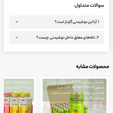
سوالات متداول
۱. آیا این نوشیدنی گازدار است؟
۲. تکه‌های معلق داخل نوشیدنی چیست؟
محصولات مشابه
نوشیدنی پروتئین OKF# نوشیدنی ورزشی
حجم هر وا
لیمویی# OKF Protein Drink، خرید
بسته: ۲۰ عدد. نوع
نوشیدنی پروتئین کره ای، نوشیدنی انرژی‌زا
پروتئینی#بنک پلاس.
Sugar / Low Calorie. برند: OKF.