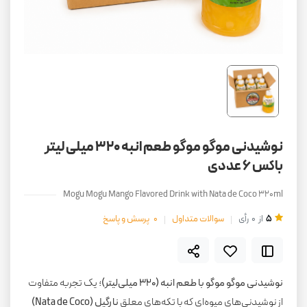
نوشیدنی موگو موگو طعم انبه ۳۲۰ میلی لیتر
باکس 6 عددی
Mogu Mogu Mango Flavored Drink with Nata de Coco 320ml
5
از
0
رأی
سوالات متداول
0
پرسش و پاسخ
نوشیدنی موگو موگو با طعم انبه (۳۲۰ میلی‌لیتر)
؛ یک تجربه متفاوت
از نوشیدنی‌های میوه‌ای که با تکه‌های معلق
نارگیل (Nata de Coco)