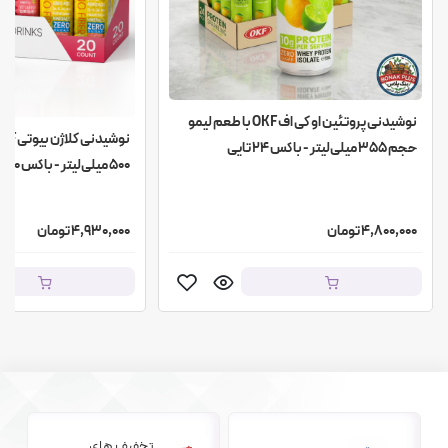
نوشیدنی پروتئین او کی اف OKF با طعم لیمو
حجم 355 میلی‌لیتر - باکس 24 تایی
۵۰۰ میلی‌لیتر - باکس ۲۰ عددی
4,800,000 تومان
4,930,000 تومان
تخفیف های