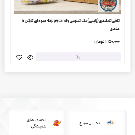
تافی تایلندی (ژاپنی) یک کیلویی Happy candy میوه ای کارتن 10
عددی
11,150,000 تومان
تخفیف های
تحویل سریع
همیشگی