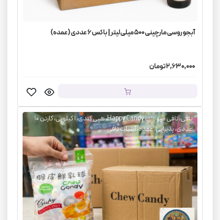
آبجو روسی مارچینی ۵۰۰ میلی‌لیتر | باکس ۶ عددی (عمده)
2,630,000 تومان
تافی، تافی میوه‌ای، Happy Candy، هپی کندی، ۱ کیلویی، کارتن ۱۰
عددی، پذیرایی، عمده، آبنبات تافی