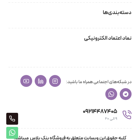
دسته‌بندی‌ها
نماد اعتماد الکترونیکی
در شبکه‌های اجتماعی همراه ما باشید:
09214487405
405
9 الی 20
پشتی
کلیه حقوق این وبسایت متعلق به فروشگاه بنک پلاس میباشد.