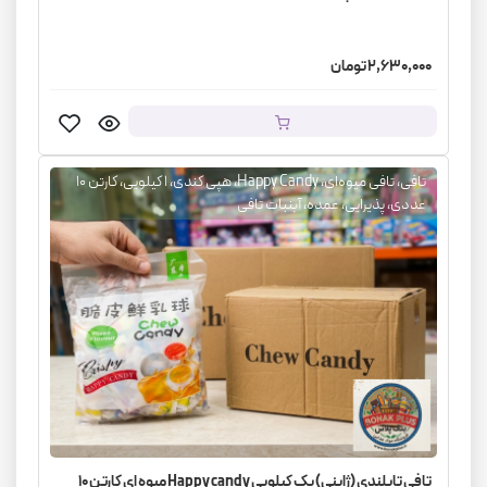
2,630,000 تومان
تافی، تافی میوه‌ای، Happy Candy، هپی کندی، ۱ کیلویی، کارتن ۱۰
عددی، پذیرایی، عمده، آبنبات تافی
تافی تایلندی (ژاپنی) یک کیلویی Happy candy میوه ای کارتن 10